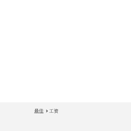
无法接受取消
如果您在抵达
费用。请注意
*如您的抵达
接送费用。一
如果您通过授
束。如有疑问
（在线申请）
最佳
工资
勾选下方选项
$200/$3
将额外收取$3