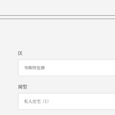
本人同意，如
$230/$3
取$170的
机的责任。本
费或租金。本
还，需填写退
区
本人同意在上
Languag
本人理解，如
房型
（机场接送）
机场接机时间
间为上午7点