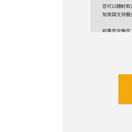
您可以随时取
知美国支持服
如果您在预定
您在预定入住
$330）。
例如，如果您在
周），安置费
然而，若申请入
日）不予退还
* 根据加州
如需退款，您