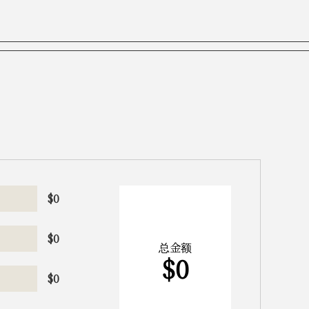
）并支付
更改航班，将收
持服务公司或司
支付新的安置
后可部分退
or
在宽限期内执行。
$
0
上述条款。
$
0
总金额
$
0
$
0
寄宿家庭送机时
述时间范围内，