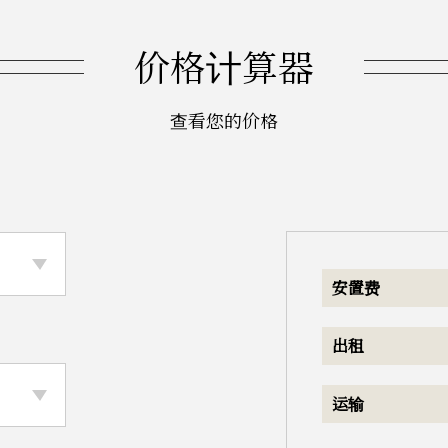
在入住日期前30天内取消住房租约，将放弃剩余租金（最多30天
价格计算器
30的取消费用。如在预定到达时间前72小时内取消机场接送服务或
取消费用。如在接送过程中发生任何事故，本人同意不追究美国支
查看您的价格
人亦理解随行乘客需遵守相同规定。如本人推迟抵达日期，将需
人亦理解抵达时需支付押金，若无房间或财产损坏，押金在退房
款申请表。本申请为定期租赁协议，入住期限如上所述。
述日期退房，仅在有空位的情况下方可延长入住。如本人在Ment
e Institute取消学籍，美国支持服务公司安排的住宿将终止，并
安置费
提供任何虚假信息，将导致安置费不予退还。本人已阅读并同意
出租
运输
为上午8点至晚上8点。入住时间为上午9点至晚上9点。宿舍或
至晚上7点。所有住户须于凌晨12点前退房。如接送时间不在上