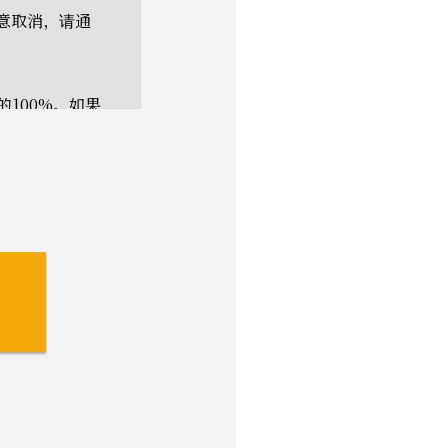
意取消，请通
100%。如果
寄宿家庭
金。
月15日（即2
日至2月26
服务公司。我们