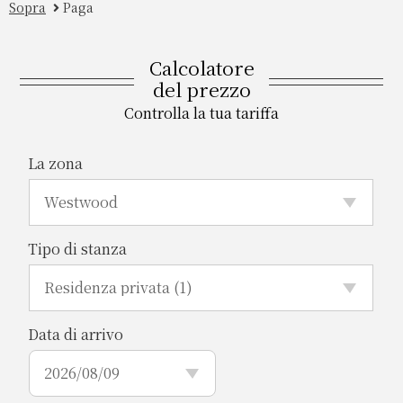
famiglia). Inoltre, in conformità con
Sopra
Paga
le normative abitative dello Stato
della California, l’utente sarà
Calcolatore
responsabile del pagamento
del prezzo
dell’affitto per le 4 settimane
Controlla la tua tariffa
successive alla data di
cancellazione.
La zona
Esempio: se la cancellazione
avviene il 29/01 — una settimana
Tipo di stanza
prima dell’inizio del soggiorno — per
un periodo richiesto dal 01/02 al
15/02 (ovvero un soggiorno di 2
settimane), la quota di collocamento
Data di arrivo
iniziale e l’affitto completo delle 2
settimane non saranno rimborsabili.