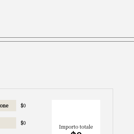
ione
$
0
$
0
Importo totale