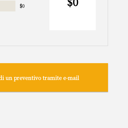
$
0
$
0
di un preventivo tramite e-mail