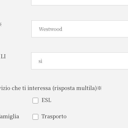
※
MLI
vizio che ti interessa (risposta multila)※
ESL
famiglia
Trasporto