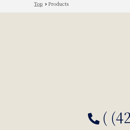
Top
Products
( (4