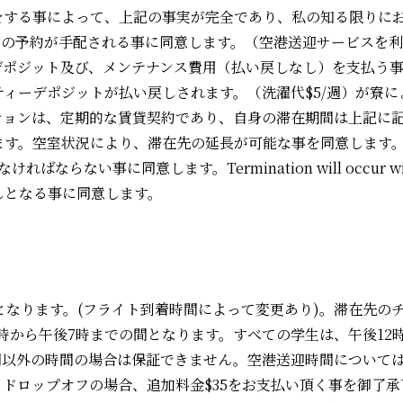
する事によって、上記の事実が完全であり、私の知る限りにお
及び寮の予約が手配される事に同意します。（空港送迎サービスを利
デポジット及び、メンテナンス費用（払い戻しなし）を支払う
ィーデポジットが払い戻しされます。（洗濯代$5/週）が寮
ションは、定期的な賃貸契約であり、自身の滞在期間は上記に
室状況により、滞在先の延長が可能な事を同意します。Mentor L
ない事に同意します。Termination will occur withi
しとなる事に同意します。
となります。(フライト到着時間によって変更あり)。滞在先の
時から午後7時までの間となります。すべての学生は、午後12
以外の時間の場合は保証できません。空港送迎時間については
オフの場合、追加料金$35をお支払い頂く事を御了承下さい。All st