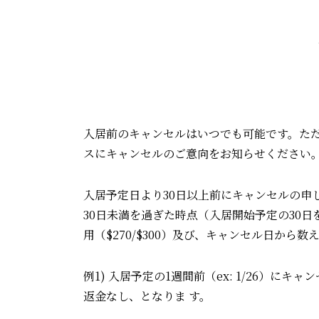
⼊居前のキャンセルはいつでも可能です。ただし返⾦額
スにキャンセルのご意向をお知らせください
⼊居予定⽇より30⽇以上前にキャンセルの申し出をした
30⽇未満を過ぎた時点（⼊居開始予定の30
⽤（$270/$300）及び、キャンセル⽇か
例1) ⼊居予定の1週間前（ex: 1/26）にキャン
返⾦なし、となりま す。