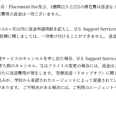
の場合：Placement Fee及び、3週間(2/1-2/22)の滞在費は返
在費⽤の返⾦は⼀切ございません。
以内に返⾦申請⽤紙を記⼊し、U.S. Support Service
依頼に関しましては、⼀切受け付けることができません。 返⾦
スのキャンセルを申し出た場合、U.S. Support Service
過ぎた際のキャンセル、⼜はフライトの変更の場合には、返⾦は
新たに送迎費⽤が発⽣します。 空港送迎（ドロップオフ）に関
 Inc. への申し込みが、学校から承認されたエージェントによって促
があります。 ご不明点がある場合には、ご利⽤のエージェント