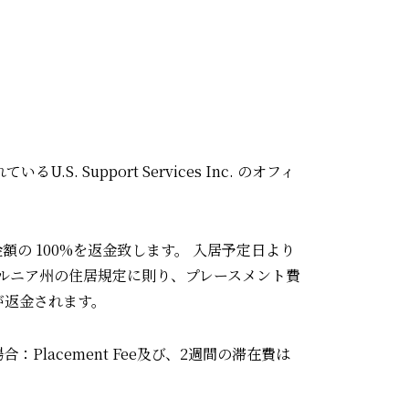
ー
upport Services Inc. のオフィ
した⾦額の 100%を返⾦致します。 ⼊居予定⽇より
ォルニア州の住居規定に則り、プレースメント費
が返⾦されます。
場合：Placement Fee及び、2週間の滞在費は