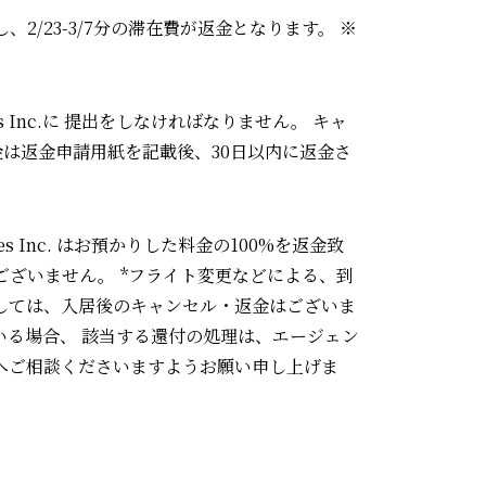
⾦な し、2/23-3/7分の滞在費が返⾦となります。 ※
s Inc.に 提出をしなければなりません。 キャ
は返⾦申請⽤紙を記載後、30⽇以内に返⾦さ
s Inc. はお預かりした料⾦の100%を返⾦致
ございません。 *フライト変更などによる、到
しては、⼊居後のキャンセル・返⾦はございま
進されている場合、 該当する還付の処理は、エージェン
へご相談くださいますようお願い申し上げま