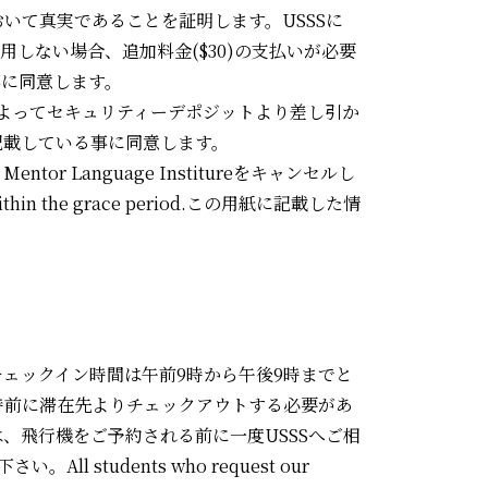
いて真実であることを証明します。USSSに
用しない場合、追加料金($30)の支払いが必要
事に同意します。
によってセキュリティーデポジットより差し引か
記載している事に同意します。
anguage Institureをキャンセルし
n the grace period.この用紙に記載した情
チェックイン時間は午前9時から午後9時までと
時前に滞在先よりチェックアウトする必要があ
、飛行機をご予約される前に一度USSSへご相
udents who request our